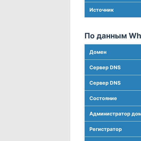
Источник
По данным Who
Домен
Сервер DNS
Сервер DNS
Соcтояние
Администратор до
Регистратор